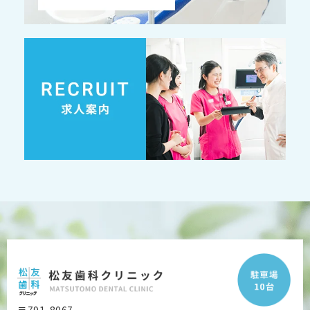
〒791-8067