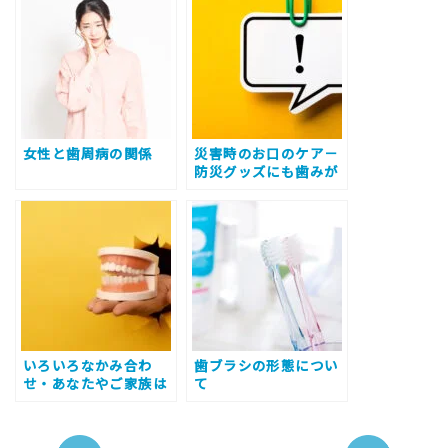
女性と歯周病の関係
災害時のお口のケア－
防災グッズにも歯みが
きセットをお忘れな
く！
いろいろなかみ合わ
歯ブラシの形態につい
せ・あなたやご家族は
て
どれ？～不正咬合につ
いて～