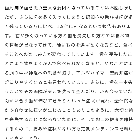
歯周病が歯を失う重大な要因とな
っていることはお話しまし
たが、さらに歯を多く失ってしまうと認知症の発症は歯が多
く残っている方に比べ、1.9倍にもなるという報告もありま
す。 歯が多く残っている方と歯を喪失した方とでは食べ物
の種類が異なってきて、硬いものを選ばなくなるなど、食べ
ることへの楽しみ方が変わってしまいます。歯を喪失したこ
とにより物をよくかんで食べられなくなると、かむことによ
る脳の中枢神経への刺激が減り、アルツハイマー型認知症が
起こりやすくなるとも言われています。さらに、歯を一本失
うことでその両隣が支えを失って歪んだり、かみ合っていた
向かい合う歯が伸びてきたりといった症状が現れ、全体的な
かみ合わせに狂いが生じることもありこのように、大切な歯
を喪失することにならないために、そしてお口の健康を維持
するために、痛みや症状がない方も定期メンテナンスを続け
ていきましょう。