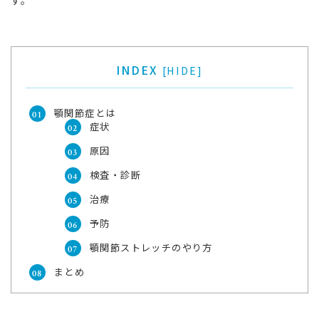
す。
INDEX
[
HIDE
]
顎関節症とは
症状
原因
検査・診断
治療
予防
顎関節ストレッチのやり方
まとめ