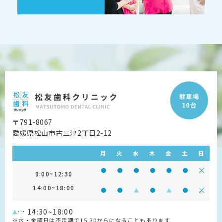
〒791-8067
愛媛県松山市古三津2丁目2-12
月
火
水
木
金
土
日
診療時間 9:00~12:30
診療時間 9:00~12:30
診療時間 9:00~12:30
診療時間 9:00~12:30
診療時間 9:00~1
診療時間 9:
診療
9:00~12:30
14:00~18:00
診療時間 14:00~18:00
診療時間 14:00~18:00
診療時間 14:00~18:00
診療時間 14:00~18:0
診療時間 14:00~
診療時間 14
診療
… 14:30~18:00
※水・金曜日は不定期で15:30からになることもあります