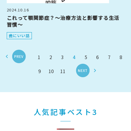
2024.10.16
これって顎関節症？～治療方法と影響する生活
習慣～
歯にいい話
<
1
2
3
4
5
6
7
8
>
9
10
11
人気記事ベスト3