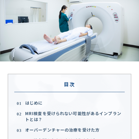
骨造成
インプラント治療
症例紹介
治療費と保証
コラム
目次
はじめに
お電話の方はこちらをタップ
089-952-8214
MRI検査を受けられない可能性があるインプラン
トとは？
9時～12時半/14時～18時
オーバーデンチャーの治療を受けた方
月～土
水・金の午後は14時半～