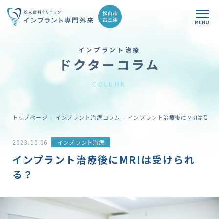
MENU
インプラント治療
当院について
ドクターコラム
患者さまとのお約束
COLUMN
インプラント治療
トップページ
インプラント治療コラム
インプラント治療後にMRIは受け
インプラントの基礎知識
2023.10.06
インプラント治療
インプラント治療後にMRIは受けられ
1本の
インプラント治療
る？
複数本の
インプラント治療
インプラント
オーバーデンチャー