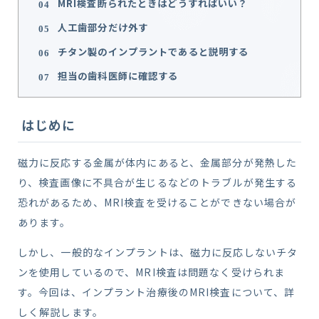
MRI検査断られたときはどうすればいい？
無料メール相談
人工歯部分だけ外す
名前・住所をご記入（予約不可）
チタン製のインプラントであると説明する
担当の歯科医師に確認する
はじめに
現在地からの経路を検索
磁力に反応する金属が体内にあると、金属部分が発熱した
り、検査画像に不具合が生じるなどのトラブルが発生する
恐れがあるため、MRI検査を受けることができない場合が
あります。
しかし、一般的なインプラントは、磁力に反応しないチタ
ンを使用しているので、MRI検査は問題なく受けられま
す。
今回は、インプラント治療後のMRI検査について、詳
しく解説します。